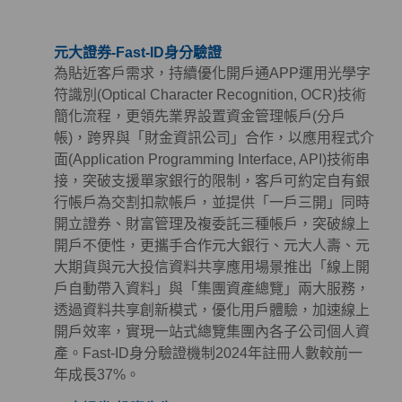
元大證券-Fast-ID身分驗證
為貼近客戶需求，持續優化開戶通APP運用光學字
符識別(Optical Character Recognition, OCR)技術
簡化流程，更領先業界設置資金管理帳戶(分戶
帳)，跨界與「財金資訊公司」合作，以應用程式介
面(Application Programming Interface, API)技術串
接，突破支援單家銀行的限制，客戶可約定自有銀
行帳戶為交割扣款帳戶，並提供「一戶三開」同時
開立證券、財富管理及複委託三種帳戶，突破線上
開戶不便性，更攜手合作元大銀行、元大人壽、元
大期貨與元大投信資料共享應用場景推出「線上開
戶自動帶入資料」與「集團資產總覽」兩大服務，
透過資料共享創新模式，優化用戶體驗，加速線上
開戶效率，實現一站式總覽集團內各子公司個人資
產。Fast-ID身分驗證機制2024年註冊人數較前一
年成長37%。