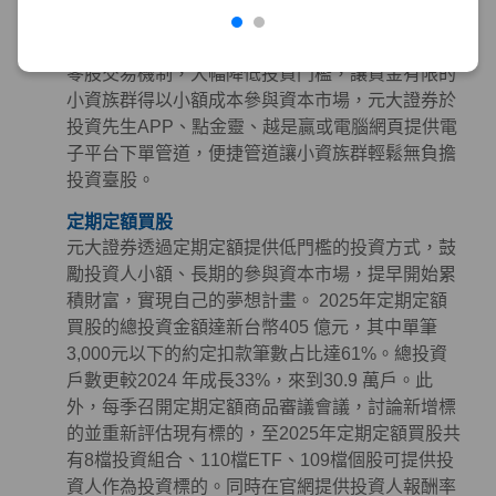
零股交易
金管會於2020年10月開放盤中零股交易並保留盤後
零股交易機制，大幅降低投資門檻，讓資金有限的
小資族群得以小額成本參與資本市場，元大證券於
投資先生APP、點金靈、越是贏或電腦網頁提供電
子平台下單管道，便捷管道讓小資族群輕鬆無負擔
投資臺股。
定期定額買股
元大證券透過定期定額提供低門檻的投資方式，鼓
勵投資人小額、長期的參與資本市場，提早開始累
積財富，實現自己的夢想計畫。 2025年定期定額
買股的總投資金額達新台幣405 億元，其中單筆
3,000元以下的約定扣款筆數占比達61%。總投資
戶數更較2024 年成長33%，來到30.9 萬戶。此
外，每季召開定期定額商品審議會議，討論新增標
的並重新評估現有標的，至2025年定期定額買股共
有8檔投資組合、110檔ETF、109檔個股可提供投
資人作為投資標的。同時在官網提供投資人報酬率