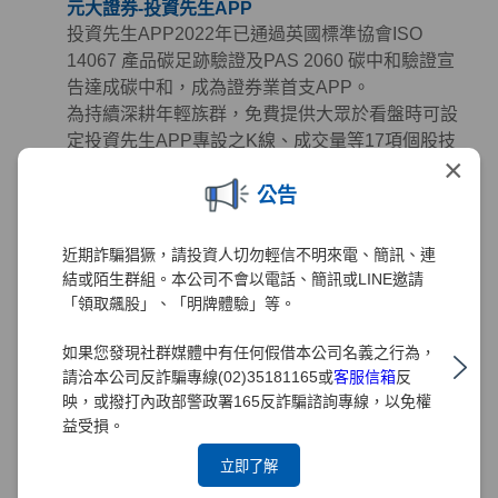
元大證券-投資先生APP
投資先生APP2022年已通過英國標準協會ISO
14067 產品碳足跡驗證及PAS 2060 碳中和驗證宣
告達成碳中和，成為證券業首支APP。
為持續深耕年輕族群，免費提供大眾於看盤時可設
定投資先生APP專設之K線、成交量等17項個股技
×
術指標參數進行盤勢分析，且針對客戶提供AI智能
公告
選股、投資策略設定及即時監控，捷徑客製化功能
可設計個人專屬頁面，並連結元大投顧研究報告，
協助客戶全面掌握投資資訊，集選股、看盤、下單
近期詐騙猖獗，請投資人切勿輕信不明來電、簡訊、連
功能於一身，簡化投資流程提升客戶體驗，持續努
結或陌生群組。本公司不會以電話、簡訊或LINE邀請
力推動「股市年輕化」，打造零時差隨身投資顧
「領取飆股」、「明牌體驗」等。
問。
如果您發現社群媒體中有任何假借本公司名義之行為，
元大證券持續精進投資先生APP功能開發，2025年
請洽本公司反詐騙專線(02)35181165或
客服信箱
反
推出「投資先生2.0」串連開戶、交易與投後管理，
映，或撥打內政部警政署165反詐騙諮詢專線，以免權
打造一站式行動投資平台，同時兼顧普惠金融與永
益受損。
續價值，透過小額、數位、自動化服務降低門檻並
立即了解
落實減碳。