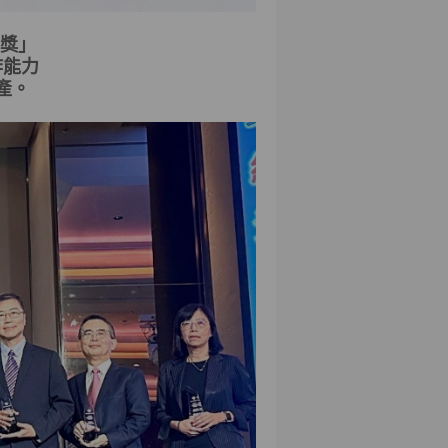
獎」
詐能力
產。