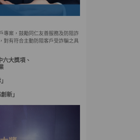
戶專案，鼓勵同仁友善服務及防阻詐
，對有符合主動防阻客戶受詐騙之具
中六大獎項、
業
隊」
務創新」