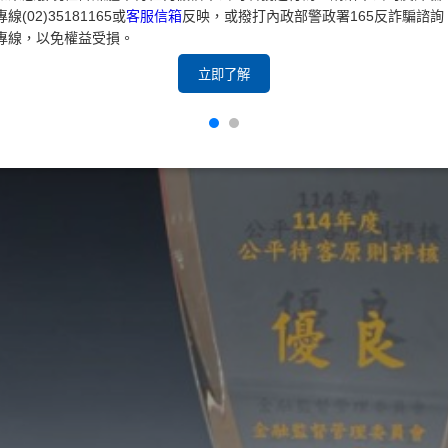
專線(02)35181165或
客服信箱
反映，或撥打內政部警政署165反詐騙諮詢
專線，以免權益受損。
立即了解