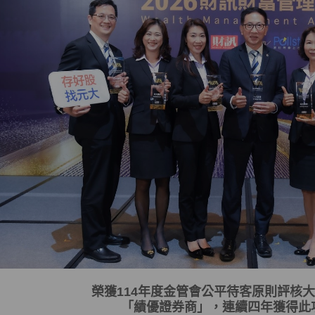
榮獲
114
年度金管會
公平待客原則評核大
「
績優證券商
」，連續四年獲得此