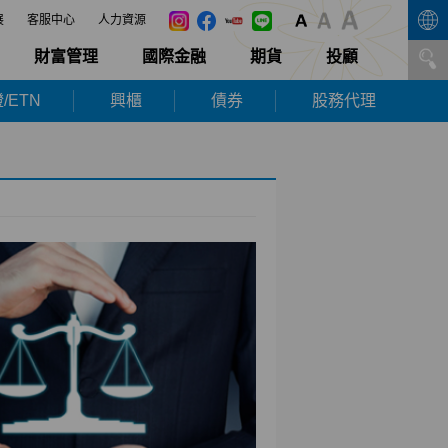
展
客服中心
人力資源
財富管理
國際金融
期貨
投顧
/ETN
興櫃
債券
股務代理