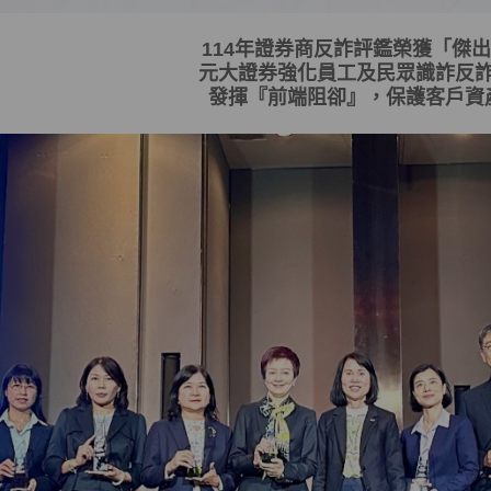
114
年證券商反詐評鑑榮獲「傑出
元大證券強化員工及民眾識詐反
發揮
『
前端阻卻
』
，保護客戶資