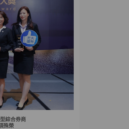
型綜合券商
項殊榮