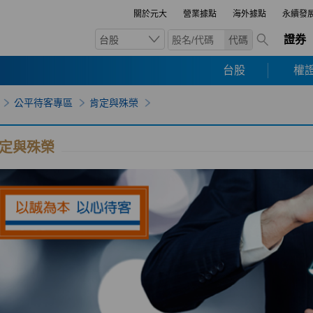
關於元大
營業據點
海外據點
永續發
證券
台股
代碼
台股
權證
公平待客專區
肯定與殊榮
定與殊榮