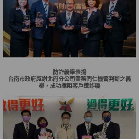
防詐義舉表揚
台南市政府感謝北府分公司業務同仁機警判斷之義
舉，成功攔阻客戶遭詐騙