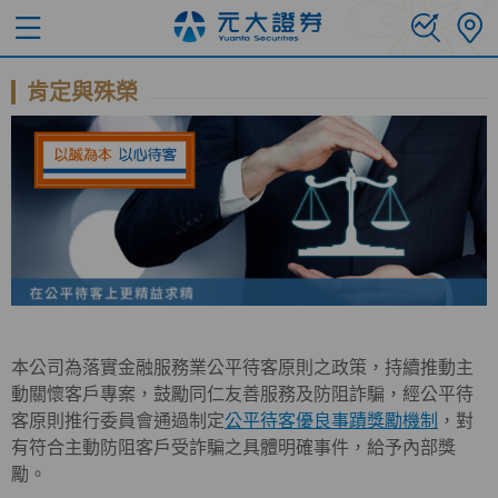
肯定與殊榮
本公司為落實金融服務業公平待客原則之政策，持續推動主
動關懷客戶專案，鼓勵同仁友善服務及防阻詐騙，經公平待
客原則推行委員會通過制定
公平待客優良事蹟獎勵機制
，對
有符合主動防阻客戶受詐騙之具體明確事件，給予內部獎
勵。