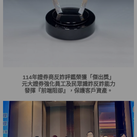
114
年證券商反詐評鑑榮獲「傑出獎」
元大證券強化員工及民眾識詐反詐能力
發揮
『
前端阻卻
』
，保護客戶資產。