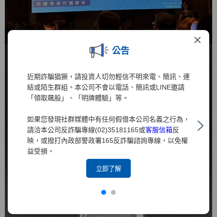
×
公告
近期詐騙猖獗，請投資人切勿輕信不明來電、簡訊、連
結或陌生群組。本公司不會以電話、簡訊或LINE邀請
「領取飆股」、「明牌體驗」等。
如果您發現社群媒體中有任何假借本公司名義之行為，
請洽本公司反詐騙專線(02)35181165或
客服信箱
反
映，或撥打內政部警政署165反詐騙諮詢專線，以免權
益受損。
立即了解