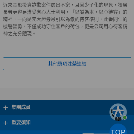
近來金融投資詐欺案件層出不窮，且因少子化的現象，獨居
長者更容易遭受有心人士利用，「以誠為本，以心待客」的
精神，一向是元大證券最引以為傲的待客準則，此番同仁的
機警智勇，不僅成功守住客戶的荷包，更是公司用心待客精
神之充分體現。
其他獎項殊榮連結
+
集團成員
+
重要須知
TOP