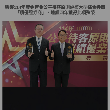
榮獲
114
年度金管會
公平待客原則評核大型綜合券商
「
績優證券商
」，連續四年獲得此項殊榮