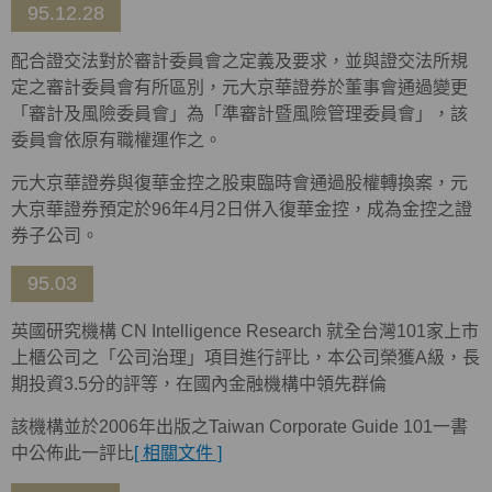
95.12.28
配合證交法對於審計委員會之定義及要求，並與證交法所規
定之審計委員會有所區別，元大京華證券於董事會通過變更
「審計及風險委員會」為「準審計暨風險管理委員會」，該
委員會依原有職權運作之。
元大京華證券與復華金控之股東臨時會通過股權轉換案，元
大京華證券預定於96年4月2日併入復華金控，成為金控之證
券子公司。
95.03
英國研究機構 CN Intelligence Research 就全台灣101家上市
上櫃公司之「公司治理」項目進行評比，本公司榮獲A級，長
期投資3.5分的評等，在國內金融機構中領先群倫
該機構並於2006年出版之Taiwan Corporate Guide 101一書
中公佈此一評比
[ 相關文件 ]