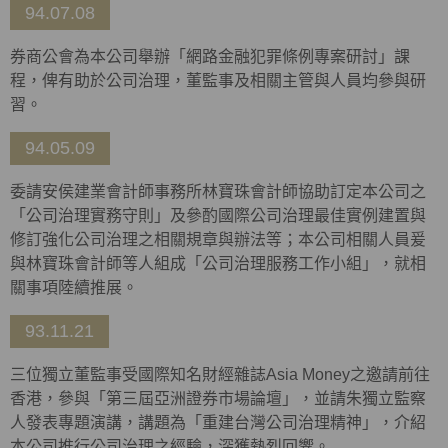
94.07.08
券商公會為本公司舉辦「網路金融犯罪條例專案研討」課
程，俾有助於公司治理，董監事及相關主管與人員均參與研
習。
94.05.09
委請安侯建業會計師事務所林寶珠會計師協助訂定本公司之
「公司治理實務守則」及參酌國際公司治理最佳實例建置與
修訂強化公司治理之相關規章與辦法等；本公司相關人員爰
與林寶珠會計師等人組成「公司治理服務工作小組」，就相
關事項陸續推展。
93.11.21
三位獨立董監事受國際知名財經雜誌Asia Money之邀請前往
香港，參與「第三屆亞洲證券市場論壇」，並請朱獨立監察
人發表專題演講，講題為「重建台灣公司治理精神」，介紹
本公司推行公司治理之經驗，深獲熱烈回響。