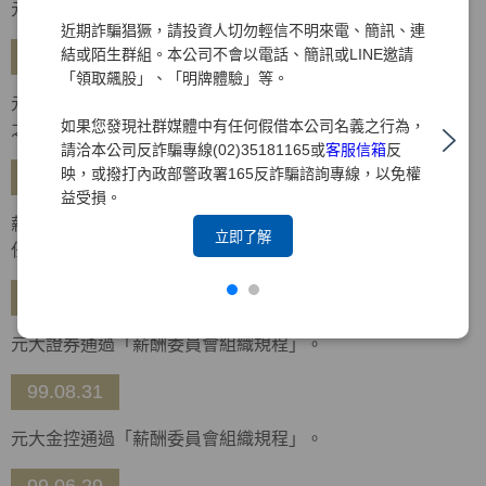
元大金控通過「企業社會責任政策及管理規則」。
近期詐騙猖獗，請投資人切勿輕信不明來電、簡訊、連
結或陌生群組。本公司不會以電話、簡訊或LINE邀請
99.10.26
「領取飆股」、「明牌體驗」等。
元大金控通過「企業社會責任實務守則」，金控及所屬集團
如果您發現社群媒體中有任何假借本公司名義之行為，
之企業均適用。
請洽本公司反詐騙專線(02)35181165或
客服信箱
反
映，或撥打內政部警政署165反詐騙諮詢專線，以免權
99.10.14
益受損。
薪酬委員會召開第一次會議，由于卓民、朱寶奎、林增吉擔
立即了解
任委員，並推選于卓民獨立董事擔任召集人。
99.09.30
元大證券通過「薪酬委員會組織規程」。
99.08.31
元大金控通過「薪酬委員會組織規程」。