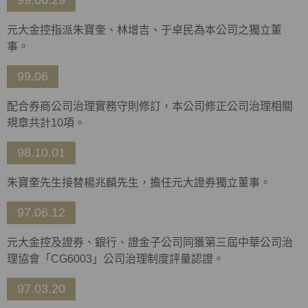
99.06.29
元大金控指派朱寶奎、林增吉、于卓民為本公司之獨立董
事。
99.06
配合券商公司治理實務守則修訂，本公司修正公司治理相關
規章共計10項。
98.10.01
朱寶奎先生接替楊兆麟先生，擔任元大證券獨立董事。
97.06.12
元大金控及證券、銀行、證金子公司同獲第三屆中華公司治
理協會「CG6003」公司治理制度評量認證。
97.03.20