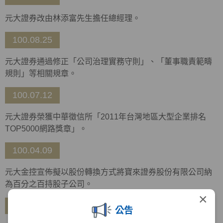
元大證券改由林添富先生擔任總經理。
100.08.25
元大證券通過修正「公司治理實務守則」、「董事職責範疇
規則」等相關規章。
100.07.12
元大證券榮獲中華徵信所「2011年台灣地區大型企業排名
TOP5000網路獎章」。
100.04.09
元大金控宣佈擬以股份轉換方式將寶來證券股份有限公司納
為百分之百持股子公司。
×
99.12.28
公告