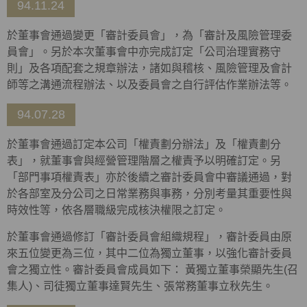
94.11.24
於董事會通過變更「審計委員會」，為「審計及風險管理委
員會」。另於本次董事會中亦完成訂定「公司治理實務守
則」及各項配套之規章辦法，諸如與稽核、風險管理及會計
師等之溝通流程辦法、以及委員會之自行評估作業辦法等。
94.07.28
於董事會通過訂定本公司「權責劃分辦法」及「權責劃分
表」，就董事會與經營管理階層之權責予以明確訂定。另
「部門事項權責表」亦於後續之審計委員會中審議通過，對
於各部室及分公司之日常業務與事務，分別考量其重要性與
時效性等，依各層職級完成核決權限之訂定。
於董事會通過修訂「審計委員會組織規程」，審計委員由原
來五位變更為三位，其中二位為獨立董事，以強化審計委員
會之獨立性。審計委員會成員如下： 黃獨立董事榮顯先生(召
集人)、司徒獨立董事達賢先生、張常務董事立秋先生。