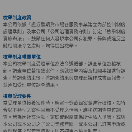
檢舉制度政策
本公司依據「證券暨期貨市場各服務事業建立內部控制制度
處理準則」及本公司「公司治理實務守則」訂定「檢舉制度
實施辦法」，鼓勵任何人發現本公司有犯罪、舞弊或違反金
融相關法令之虞時，均得提出檢舉。
檢舉制度權責單位
本公司檢舉制度受理單位為法令遵循部、調查單位為稽核
部。調查單位若接獲案件，應就檢舉內容及相關事證進行調
查，於調查結束後，將調查結果與處理建議作成書面報告，
並通知受理單位調查結果。
檢舉受理要件
當受理單位接獲案件時，應逐一登載錄案並進行檢核，如符
合以下類型之案件且無不受理之情事，應移送調查單位調
查。若為因社交活動、家庭或親屬關係所生私人爭議，或與
本公司或本公司之子公司業務無關，或本公司已訂有申訴或
處理程序之疑義等情形，則不適用本檢舉制度。