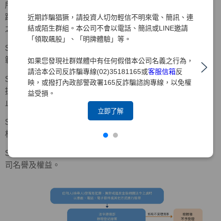
所有經檢舉管道所檢舉之事件，本公司均妥善記錄並謹慎追
蹤處理，若案件調查屬實，將依「檢舉制度實施辦法」規定
近期詐騙猖獗，請投資人切勿輕信不明來電、簡訊、連
結或陌生群組。本公司不會以電話、簡訊或LINE邀請
之下列程序處理。
「領取飆股」、「明牌體驗」等。
Step 1：立即要求被檢舉人停止相關行為，並預為必要之防
範或緊急應變措施。
如果您發現社群媒體中有任何假借本公司名義之行為，
請洽本公司反詐騙專線(02)35181165或
客服信箱
反
Step 2：由被檢舉人所屬部門主管或被檢舉事項之權責單位
映，或撥打內政部警政署165反詐騙諮詢專線，以免權
提出書面檢討改善措施，交由調查單位追蹤至改善完成為
益受損。
止。
立即了解
Step 3：涉及重大違規或有致本公司受重大損害之虞者，由
相關部門另向審計委員會報告後續處理及檢討改善措施。
Step 4：必要時，透過法律程序請求損害賠償，以維護本公
司名譽及權益。