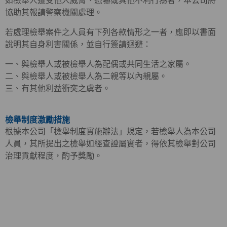
如檢舉人遭受他人威脅、恐嚇或其他不利行為者，本公司將
協助其報請警察機關處理。
若處理檢舉案件之人員有下列各款情形之一者，應即以書面
說明其自身利害關係，並自行簽請迴避：
一、與檢舉人或被檢舉人為配偶或共同生活之家屬。
二、與檢舉人或被檢舉人為二親等以內親屬。
三、有其他利益衝突之虞者。
檢舉制度激勵措施
根據本公司「檢舉制度實施辦法」規定，若檢舉人為本公司
人員，其所提出之檢舉如經查證屬實者，得依其檢舉對公司
治理貢獻程度，酌予獎勵。