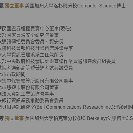
麗
獨立董事
美國加州大學洛杉磯分校Computer Science博士
華民國證券櫃檯買賣中心董事(現任)
發部國家資通安全研究院董事
家通訊傳播委員會委員、資安長
政院科技會報科技計畫首席評議專家
灣大學資訊管理系系主任兼所長
技部中央政府科技發展計畫審議作業資通訊建設群組委員
試院考選部高等暨普通考試典試委員
北市市政顧問
灣集中保管結算所股份有限公司董事
北市悠遊卡股份有限公司董事
團法人資訊工業策進會董事
央銀行資訊業務推動委員會委員
貝爾通訊研究室(Bell Communications Research Inc.)研究員(Member
芳
獨立董事
美國加州大學柏克萊分校(UC Berkeley)法學博士J.S