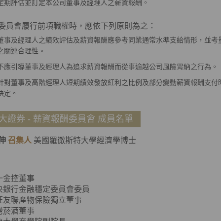
定期評估並訂定本公司董事及經理人之薪資報酬。
員會履行前項職權時，應依下列原則為之：
董事及經理人之績效評估及薪資報酬應參考同業通常水準支給情形，並考
之關連合理性。
不應引導董事及經理人為追求薪資報酬而從事逾越公司風險胃納之行為。
針對董事及高階經理人短期績效發放紅利之比例及部分變動薪資報酬支付
決定。
大證券 - 薪資報酬委員會 成員名單
伸
召集人
美國羅徹斯特大學經濟學博士
一金控董事
央銀行金融穩定委員會委員
旺友聯產物保險獨立董事
灣菸酒董事