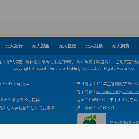
元大銀行
元大證金
元大投信
元大投顧
元大期貨
全
|
保密措施
|
隱私權保護聲明
|
免責聲明
|
網站導覽
|
聯盟網站
|
金融友善服
Copyright © Yuanta Financial Holding Co., Ltd. All Rights Reserved.
dge 100以上等版本
．許可證號：111年金管證總字第003
．電子信箱：
webmaster@yuanta.co
ONEY/錢塘潮公司提供
．地址：104506台北市中山區南京東路
將網站內容轉載於任何形式媒體
．統一編號：97160609