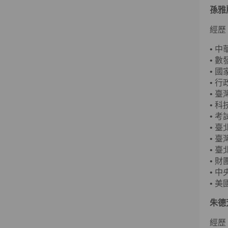
孫雅
經歷
•
中
•
數
•
國
•
行
•
臺
•
科
•
考
•
臺
•
臺
•
臺
•
財
•
中
•
美國
朱德
經歷