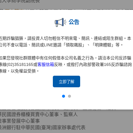
治大學商學院副院長
兒
獨立董事
美國密蘇里大學會計碩士、美國南伊利諾大學企管
公告
思達-KY獨立董事
近期詐騙猖獗，請投資人切勿輕信不明來電、簡訊、連結或陌生群組。本
團法人聖嚴教育基金會監察人
公司不會以電話、簡訊或LINE邀請「領取飆股」、「明牌體驗」等。
團法人法鼓山佛教基金會監察人
誠聯合會計師事務所合夥會計師
如果您發現社群媒體中有任何假借本公司名義之行為，請洽本公司反詐騙
華國際財務顧問(股)公司董事長
專線(02)35181165或
客服信箱
反映，或撥打內政部警政署165反詐騙諮詢
華民國北市會計師公會理事
專線，以免權益受損。
心
獨立董事
政治大學企業管理碩士
立即了解
華民國證券商業同業公會會務顧問(現任)
融監督管理委員會證期局局長、副局長、主任秘書、組長
華民國證券櫃檯買賣中心董事、監察人
險事業發展中心董事
美洲銀行駐中華民國(臺灣)國家辦事處代表