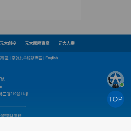
元大創投
元大國際資產
元大人壽
務專區
|
高齡友善服務專區
|
English
7號
m
三段219號11樓
TOP