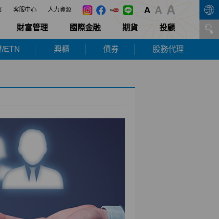
展
客服中心
人力資源
財富管理
國際金融
期貨
投顧
/ETN
興櫃
債券
股務代理