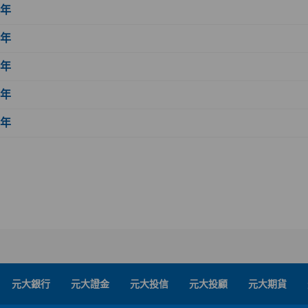
6年
5年
4年
3年
2年
元大銀行
元大證金
元大投信
元大投顧
元大期貨