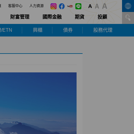
展
客服中心
人力資源
財富管理
國際金融
期貨
投顧
/ETN
興櫃
債券
股務代理