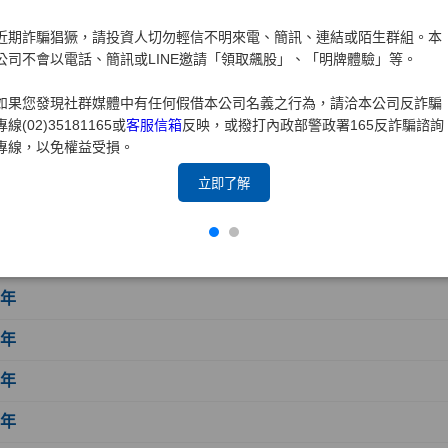
7年
近期詐騙猖獗，請投資人切勿輕信不明來電、簡訊、連結或陌生群組。本
6年
公司不會以電話、簡訊或LINE邀請「領取飆股」、「明牌體驗」等。
5年
如果您發現社群媒體中有任何假借本公司名義之行為，請洽本公司反詐騙
專線(02)35181165或
客服信箱
反映，或撥打內政部警政署165反詐騙諮詢
4年
專線，以免權益受損。
3年
立即了解
2年
1年
0年
9年
8年
7年