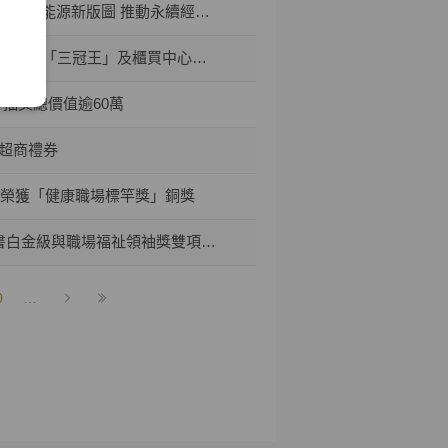
I能源新版圖 推動永續經營與傳承
所頒「三冠王」及櫃買中心肯定
 抽獎總價值逾60萬
0超商禮券
券榮獲「健康職場標竿獎」銅獎
書白金級與職場福祉領袖獎雙項肯定
0
…