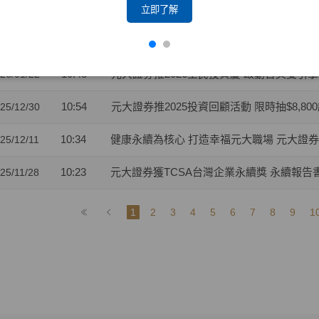
14:10
元大證券促成達宇電能與海昌電子強強聯手 開闢A
26/02/02
立即了解
10:06
元大證券推動優質企業上市櫃表現卓越 獲證交
26/01/26
10:43
元大證券推2026全民投資慶 啟動台美雙引擎
26/01/22
10:54
元大證券推2025投資回顧活動 限時抽$8,80
25/12/30
10:34
健康永續為核心 打造幸福元大職場 元大證
25/12/11
10:23
元大證券獲TCSA台灣企業永續獎 永續報告
25/11/28
1
2
3
4
5
6
7
8
9
1