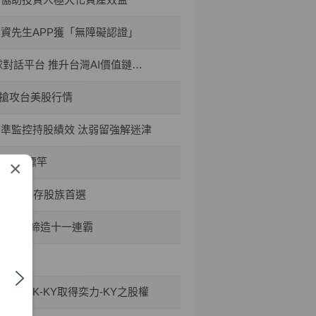
投資先生APP獲「無障礙認證」
平台 推升台灣AI價值鏈國際能見度
禮搶攻台美股行情
精準監控持股績效 汰弱留強解迷津
資安新標竿
×
50成小小存股族首選
六大獎、締造十一連霸
TPK-KY取得奕力-KY之股權