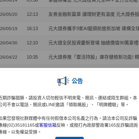
26/06/24
12:13
友善金融新篇章 讓理財更有溫度 元大證券
26/05/20
16:13
元大證券攜手9家AI龍頭前進新加坡 建構全球對話
26/05/19
12:10
元大證全民投資慶新登場 抽總價值90萬豪
26/04/30
10:35
元大證券推「靈活持股」庫存健檢新功能! 
26/04/22
11:49
元大證業界首家推出「行動裝置綁定」引領
26/04/01
公告
10:41
兒童投資熱潮 元大證：開戶數年增35% 00
26/03/31
近期詐騙猖獗，請投資人切勿輕信不明來電、簡訊、連結或陌生群組。本
10:41
金融科技與服務雙引擎 元大證券勇奪財訊
26/03/27
公司不會以電話、簡訊或LINE邀請「領取飆股」、「明牌體驗」等。
15:15
元大權證開春好禮 月月抽88,000元禮券
26/03/02
如果您發現社群媒體中有任何假借本公司名義之行為，請洽本公司反詐騙
專線(02)35181165或
客服信箱
反映，或撥打內政部警政署165反詐騙諮詢
10:23
攜手東博資本及仲方資本關係企業 元大證券促成
26/02/04
專線，以免權益受損。