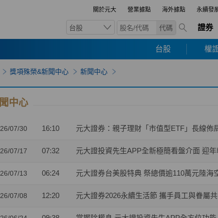
關於元大
營業據點
海外據點
永續發
證券
台股
代碼
台股
權證
獎項殊榮&新聞中心
新聞中心
聞中心
16:10
元大證券：親子理財「市值型ETF」長線佈
26/07/30
07:32
元大證投資先生APP全新極簡看盤介面 迎年輕
26/07/17
06:24
元大證券台美股特典 祭總價逾110萬元陸海
26/07/13
12:20
元大證券2026永續生活節 攜手員工與眷屬
26/07/08
09:38
掌握除權息 元大證投資先生APP全方位功