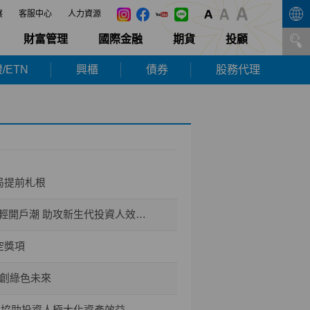
展
客服中心
人力資源
財富管理
國際金融
期貨
投顧
/ETN
興櫃
債券
股務代理
局提前札根
開戶潮 助攻新生代投資人效率布局
空獎項
共創綠色未來
能 協助投資人極大化資產效益