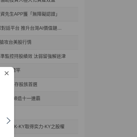
投資先生APP獲「無障礙認證」
平台 推升台灣AI價值鏈國際能見度
禮搶攻台美股行情
精準監控持股績效 汰弱留強解迷津
資安新標竿
×
50成小小存股族首選
六大獎、締造十一連霸
TPK-KY取得奕力-KY之股權