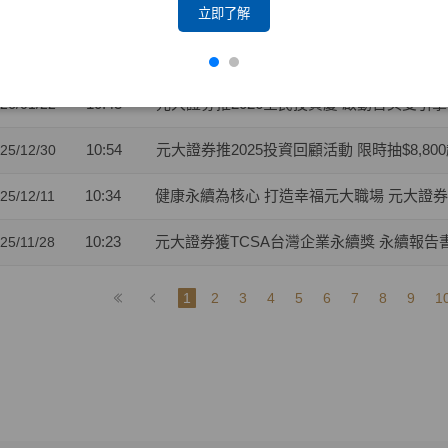
14:10
元大證券促成達宇電能與海昌電子強強聯手 開闢A
26/02/02
立即了解
10:06
元大證券推動優質企業上市櫃表現卓越 獲證交
26/01/26
10:43
元大證券推2026全民投資慶 啟動台美雙引擎
26/01/22
10:54
元大證券推2025投資回顧活動 限時抽$8,80
25/12/30
10:34
健康永續為核心 打造幸福元大職場 元大證
25/12/11
10:23
元大證券獲TCSA台灣企業永續獎 永續報告
25/11/28
1
2
3
4
5
6
7
8
9
1