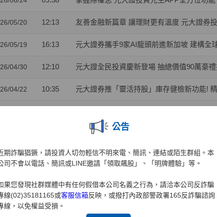
26/06/24
12:13
友善金融新篇章 讓理財更有溫度 元大證券
26/05/20
16:13
元大證券攜手9家AI龍頭前進新加坡 建構全球對話
26/05/19
12:10
元大證全民投資慶新登場 抽總價值90萬豪
26/04/30
10:35
元大證券推「靈活持股」庫存健檢新功能! 
26/04/22
11:49
元大證業界首家推出「行動裝置綁定」引領
26/04/01
公告
10:41
兒童投資熱潮 元大證：開戶數年增35% 00
26/03/31
近期詐騙猖獗，請投資人切勿輕信不明來電、簡訊、連結或陌生群組。本
10:41
金融科技與服務雙引擎 元大證券勇奪財訊
26/03/27
公司不會以電話、簡訊或LINE邀請「領取飆股」、「明牌體驗」等。
15:15
元大權證開春好禮 月月抽88,000元禮券
26/03/02
如果您發現社群媒體中有任何假借本公司名義之行為，請洽本公司反詐騙
專線(02)35181165或
客服信箱
反映，或撥打內政部警政署165反詐騙諮詢
10:23
攜手東博資本及仲方資本關係企業 元大證券促成
26/02/04
專線，以免權益受損。