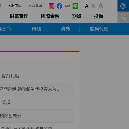
展
客服中心
人力資源
財富管理
國際金融
期貨
投顧
/ETN
興櫃
債券
股務代理
局提前札根
開戶潮 助攻新生代投資人效率布局
空獎項
共創綠色未來
能 協助投資人極大化資產效益