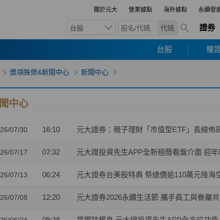
關於元大
營業據點
海外據點
永續發
證券
台股
代碼
台股
權證
獎項殊榮&新聞中心
新聞中心
聞中心
16:10
元大證券：親子理財「市值型ETF」長線佈
26/07/30
07:32
元大證投資先生APP全新極簡看盤介面 迎年輕
26/07/17
06:24
元大證券台美股特典 祭總價逾110萬元陸海
26/07/13
12:20
元大證券2026永續生活節 攜手員工與眷屬
26/07/08
09:38
掌握除權息 元大證投資先生APP全方位功