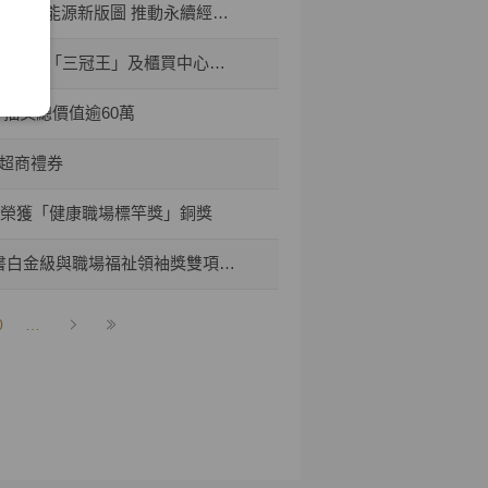
I能源新版圖 推動永續經營與傳承
所頒「三冠王」及櫃買中心肯定
 抽獎總價值逾60萬
0超商禮券
券榮獲「健康職場標竿獎」銅獎
書白金級與職場福祉領袖獎雙項肯定
0
…